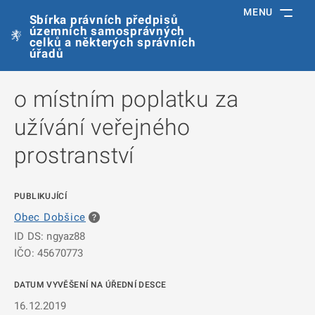
MENU
Sbírka právních předpisů
územních samosprávných
celků a některých správních
úřadů
o místním poplatku za
užívání veřejného
prostranství
PUBLIKUJÍCÍ
Obec Dobšice
ID DS: ngyaz88
IČO: 45670773
DATUM VYVĚŠENÍ NA ÚŘEDNÍ DESCE
16.12.2019