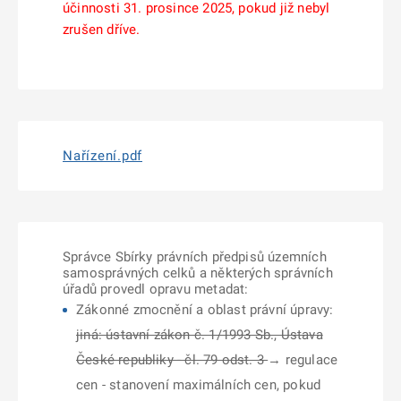
účinnosti 31. prosince 2025, pokud již nebyl
zrušen dříve.
Nařízení.pdf
Správce Sbírky právních předpisů územních
samosprávných celků a některých správních
úřadů provedl opravu metadat:
Zákonné zmocnění a oblast právní úpravy:
jiná: ústavní zákon č. 1/1993 Sb., Ústava
České republiky - čl. 79 odst. 3
→ regulace
cen - stanovení maximálních cen, pokud