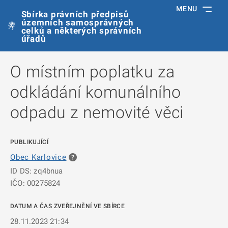
MENU
Sbírka právních předpisů
územních samosprávných
celků a některých správních
úřadů
O místním poplatku za
odkládání komunálního
odpadu z nemovité věci
PUBLIKUJÍCÍ
Obec Karlovice
ID DS: zq4bnua
IČO: 00275824
DATUM A ČAS ZVEŘEJNĚNÍ VE SBÍRCE
28.11.2023 21:34