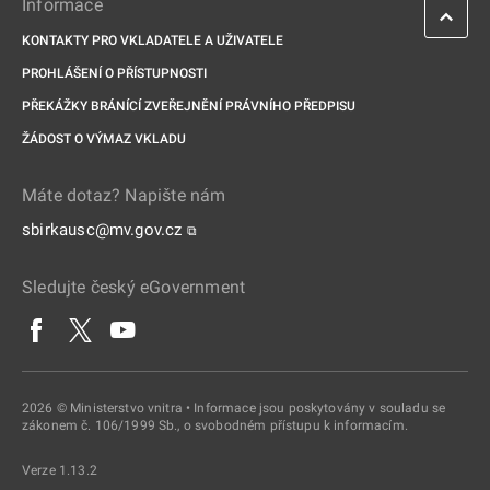
Informace
KONTAKTY PRO VKLADATELE A UŽIVATELE
PROHLÁŠENÍ O PŘÍSTUPNOSTI
PŘEKÁŽKY BRÁNÍCÍ ZVEŘEJNĚNÍ PRÁVNÍHO PŘEDPISU
ŽÁDOST O VÝMAZ VKLADU
Máte dotaz? Napište nám
sbirkausc@mv.gov.cz
⧉
Sledujte český eGovernment
2026 © Ministerstvo vnitra • Informace jsou poskytovány v souladu se
zákonem č. 106/1999 Sb., o svobodném přístupu k informacím.
Verze 1.13.2