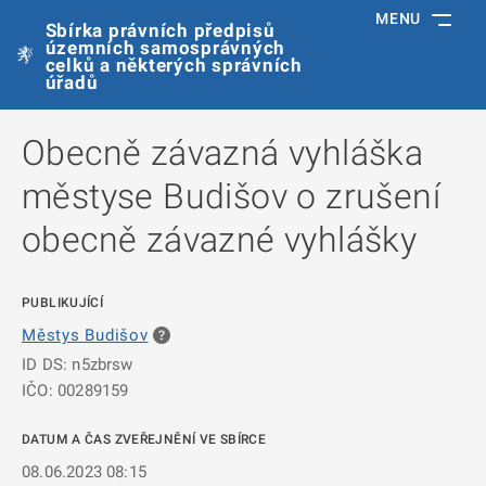
MENU
Sbírka právních předpisů
územních samosprávných
celků a některých správních
úřadů
Obecně závazná vyhláška
městyse Budišov o zrušení
obecně závazné vyhlášky
PUBLIKUJÍCÍ
Městys Budišov
ID DS: n5zbrsw
IČO: 00289159
DATUM A ČAS ZVEŘEJNĚNÍ VE SBÍRCE
08.06.2023 08:15