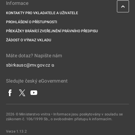
Informace
KONTAKTY PRO VKLADATELE A UŽIVATELE
PROHLÁŠENÍ O PŘÍSTUPNOSTI
PŘEKÁŽKY BRÁNÍCÍ ZVEŘEJNĚNÍ PRÁVNÍHO PŘEDPISU
ŽÁDOST O VÝMAZ VKLADU
Máte dotaz? Napište nám
sbirkausc@mv.gov.cz
⧉
Sledujte český eGovernment
2026 © Ministerstvo vnitra • Informace jsou poskytovány v souladu se
zákonem č. 106/1999 Sb., o svobodném přístupu k informacím.
Verze 1.13.2