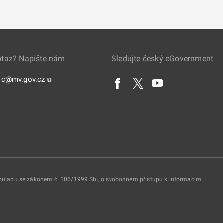
otaz? Napište nám
Sledujte český eGovernment
sc@mv.gov.cz
⧉
 souladu se zákonem č. 106/1999 Sb., o svobodném přístupu k informacím.