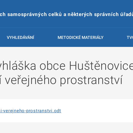
ích samosprávných celků a některých správních úřad
VYHLEDÁVÁNÍ
METODICKÉ MATERIÁLY
TV
hláška obce Huštěnovic
í veřejného prostranství
i-verejneho-prostranstvi.odt