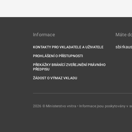
Informace
Máte d
sbirkau
KONTAKTY PRO VKLADATELE A UŽIVATELE
PROHLÁŠENÍ O PŘÍSTUPNOSTI
PŘEKÁŽKY BRÁNÍCÍ ZVEŘEJNĚNÍ PRÁVNÍHO
PŘEDPISU
ŽÁDOST O VÝMAZ VKLADU
2026 © Ministerstvo vnitra • Informace jsou poskytovány v