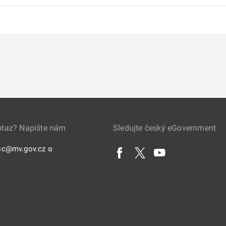
otaz? Napište nám
Sledujte český eGovernment
sc@mv.gov.cz
⧉