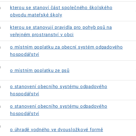
á
kterou se stanoví část společného školského
obvodu mateřské školy
á
kterou se stanovují pravidla pro pohyb psů na
veřejném prostranství v obci
á
o místním poplatku za obecní systém odpadového
hospodářství
á
o místním poplatku ze psů
á
o stanovení obecního systému odpadového
hospodářství
á
o stanovení obecního systému odpadového
hospodářství
á
o úhradě vodného ve dvousložkové formě