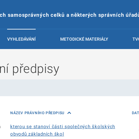
ích samosprávných celků a některých správních úřad
VYHLEDÁVÁNÍ
METODICKÉ MATERIÁLY
TV
ní předpisy
NÁZEV PRÁVNÍHO PŘEDPISU
DA
á
kterou se stanoví části společných školských
obvodů základních škol