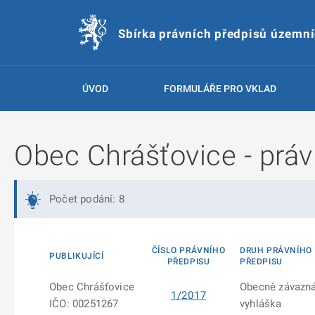
Sbírka právních předpisů územn
ÚVOD
FORMULÁŘE PRO VKLAD
Obec Chrášťovice - práv
Počet podání: 8
ČÍSLO PRÁVNÍHO
DRUH PRÁVNÍHO
PUBLIKUJÍCÍ
PŘEDPISU
PŘEDPISU
Obec Chrášťovice
Obecně závazn
1/2017
IČO: 00251267
vyhláška