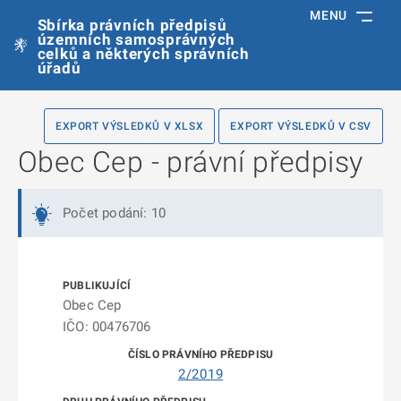
MENU
Sbírka právních předpisů
územních samosprávných
celků a některých správních
úřadů
EXPORT VÝSLEDKŮ V XLSX
EXPORT VÝSLEDKŮ V CSV
Obec Cep - právní předpisy
Počet podání: 10
Obec Cep
IČO: 00476706
2/2019