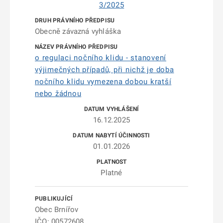
3/2025
Obecně závazná vyhláška
o regulaci nočního klidu - stanovení
výjimečných případů, při nichž je doba
nočního klidu vymezena dobou kratší
nebo žádnou
16.12.2025
01.01.2026
Platné
Obec Brnířov
IČO: 00572608