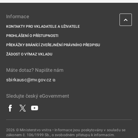
Informace
KONTAKTY PRO VKLADATELE A UŽIVATELE
PROHLÁŠENÍ O PŘÍSTUPNOSTI
PŘEKÁŽKY BRÁNÍCÍ ZVEŘEJNĚNÍ PRÁVNÍHO PŘEDPISU
ŽÁDOST O VÝMAZ VKLADU
Máte dotaz? Napište nám
sbirkausc@mv.gov.cz
⧉
Sledujte český eGovernment
2026 © Ministerstvo vnitra • Informace jsou poskytovány v souladu se
zákonem č. 106/1999 Sb., o svobodném přístupu k informacím.