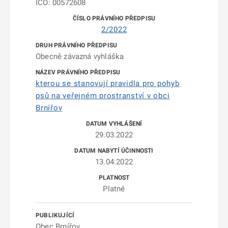
IČO: 00572608
2/2022
Obecně závazná vyhláška
kterou se stanovují pravidla pro pohyb
psů na veřejném prostranství v obci
Brnířov
29.03.2022
13.04.2022
Platné
Obec Brnířov