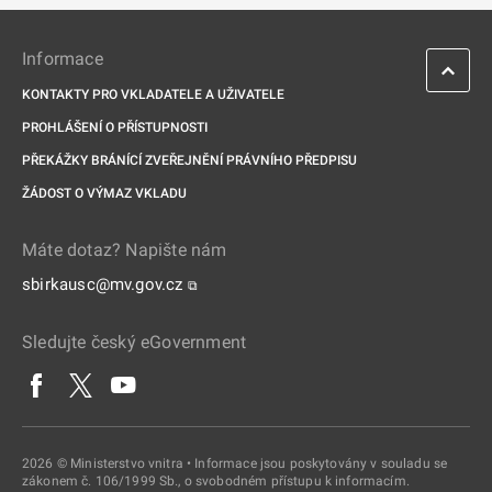
Informace
KONTAKTY PRO VKLADATELE A UŽIVATELE
PROHLÁŠENÍ O PŘÍSTUPNOSTI
PŘEKÁŽKY BRÁNÍCÍ ZVEŘEJNĚNÍ PRÁVNÍHO PŘEDPISU
ŽÁDOST O VÝMAZ VKLADU
Máte dotaz? Napište nám
sbirkausc@mv.gov.cz
⧉
Sledujte český eGovernment
2026 © Ministerstvo vnitra • Informace jsou poskytovány v souladu se
zákonem č. 106/1999 Sb., o svobodném přístupu k informacím.