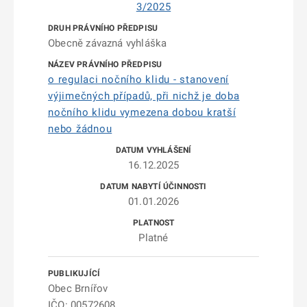
3/2025
Obecně závazná vyhláška
o regulaci nočního klidu - stanovení
výjimečných případů, při nichž je doba
nočního klidu vymezena dobou kratší
nebo žádnou
16.12.2025
01.01.2026
Platné
Obec Brnířov
IČO: 00572608