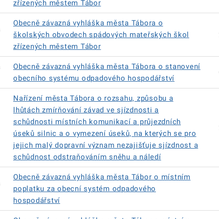
zřízených městem Tábor
Obecně závazná vyhláška města Tábora o
á
školských obvodech spádových mateřských škol
zřízených městem Tábor
á
Obecně závazná vyhláška města Tábora o stanovení
obecního systému odpadového hospodářství
Nařízení města Tábora o rozsahu, způsobu a
lhůtách zmírňování závad ve sjízdnosti a
schůdnosti místních komunikací a průjezdních
úseků silnic a o vymezení úseků, na kterých se pro
jejich malý dopravní význam nezajišťuje sjízdnost a
schůdnost odstraňováním sněhu a náledí
Obecně závazná vyhláška města Tábor o místním
á
poplatku za obecní systém odpadového
hospodářství