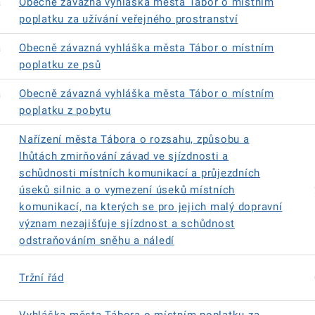
á
Obecně závazná vyhláška města Tábor o místním
poplatku za užívání veřejného prostranství
á
Obecně závazná vyhláška města Tábor o místním
poplatku ze psů
á
Obecně závazná vyhláška města Tábor o místním
poplatku z pobytu
Nařízení města Tábora o rozsahu, způsobu a
lhůtách zmirňování závad ve sjízdnosti a
schůdnosti místních komunikací a průjezdních
úseků silnic a o vymezení úseků místních
komunikací, na kterých se pro jejich malý dopravní
význam nezajišťuje sjízdnost a schůdnost
odstraňováním sněhu a náledí
Tržní řád