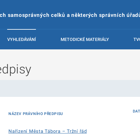
ích samosprávných celků a některých správních úřad
VYHLEDÁVÁNÍ
METODICKÉ MATERIÁLY
TV
edpisy
DA
NÁZEV PRÁVNÍHO PŘEDPISU
Nařízení Města Tábora – Tržní řád