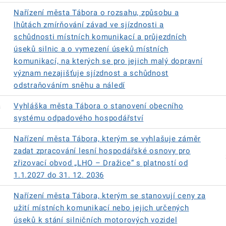
Nařízení města Tábora o rozsahu, způsobu a
lhůtách zmírňování závad ve sjízdnosti a
schůdnosti místních komunikací a průjezdních
úseků silnic a o vymezení úseků místních
komunikací, na kterých se pro jejich malý dopravní
význam nezajišťuje sjízdnost a schůdnost
odstraňováním sněhu a náledí
á
Vyhláška města Tábora o stanovení obecního
systému odpadového hospodářství
Nařízení města Tábora, kterým se vyhlašuje záměr
zadat zpracování lesní hospodářské osnovy pro
zřizovací obvod „LHO – Dražice“ s platností od
1.1.2027 do 31. 12. 2036
Nařízení města Tábora, kterým se stanovují ceny za
užití místních komunikací nebo jejich určených
úseků k stání silničních motorových vozidel