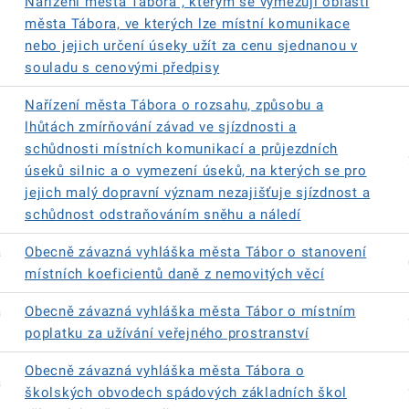
Nařízení města Tábora , kterým se vymezují oblasti
města Tábora, ve kterých lze místní komunikace
nebo jejich určení úseky užít za cenu sjednanou v
souladu s cenovými předpisy
Nařízení města Tábora o rozsahu, způsobu a
lhůtách zmírňování závad ve sjízdnosti a
schůdnosti místních komunikací a průjezdních
úseků silnic a o vymezení úseků, na kterých se pro
jejich malý dopravní význam nezajišťuje sjízdnost a
schůdnost odstraňováním sněhu a náledí
á
Obecně závazná vyhláška města Tábor o stanovení
místních koeficientů daně z nemovitých věcí
á
Obecně závazná vyhláška města Tábor o místním
poplatku za užívání veřejného prostranství
Obecně závazná vyhláška města Tábora o
á
školských obvodech spádových základních škol