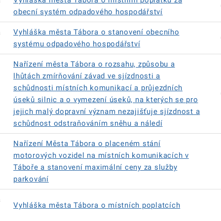
á
Vyhláška města Tábora o místním poplatku za
obecní systém odpadového hospodářství
á
Vyhláška města Tábora o stanovení obecního
systému odpadového hospodářství
Nařízení města Tábora o rozsahu, způsobu a
lhůtách zmírňování závad ve sjízdnosti a
schůdnosti místních komunikací a průjezdních
úseků silnic a o vymezení úseků, na kterých se pro
jejich malý dopravní význam nezajišťuje sjízdnost a
schůdnost odstraňováním sněhu a náledí
Nařízení Města Tábora o placeném stání
motorových vozidel na místních komunikacích v
Táboře a stanovení maximální ceny za služby
parkování
á
Vyhláška města Tábora o místních poplatcích