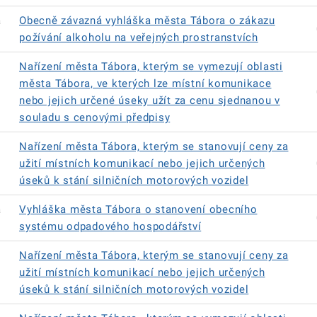
á
Obecně závazná vyhláška města Tábora o zákazu
požívání alkoholu na veřejných prostranstvích
Nařízení města Tábora, kterým se vymezují oblasti
města Tábora, ve kterých lze místní komunikace
nebo jejich určené úseky užít za cenu sjednanou v
souladu s cenovými předpisy
Nařízení města Tábora, kterým se stanovují ceny za
užití místních komunikací nebo jejich určených
úseků k stání silničních motorových vozidel
á
Vyhláška města Tábora o stanovení obecního
systému odpadového hospodářství
Nařízení města Tábora, kterým se stanovují ceny za
užití místních komunikací nebo jejich určených
úseků k stání silničních motorových vozidel