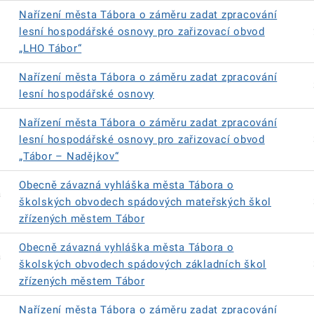
Nařízení města Tábora o záměru zadat zpracování
lesní hospodářské osnovy pro zařizovací obvod
„LHO Tábor“
Nařízení města Tábora o záměru zadat zpracování
lesní hospodářské osnovy
Nařízení města Tábora o záměru zadat zpracování
lesní hospodářské osnovy pro zařizovací obvod
„Tábor – Nadějkov“
Obecně závazná vyhláška města Tábora o
á
školských obvodech spádových mateřských škol
zřízených městem Tábor
Obecně závazná vyhláška města Tábora o
á
školských obvodech spádových základních škol
zřízených městem Tábor
Nařízení města Tábora o záměru zadat zpracování