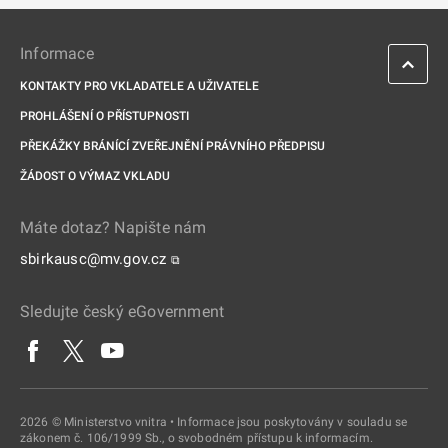
Informace
KONTAKTY PRO VKLADATELE A UŽIVATELE
PROHLÁŠENÍ O PŘÍSTUPNOSTI
PŘEKÁŽKY BRÁNÍCÍ ZVEŘEJNĚNÍ PRÁVNÍHO PŘEDPISU
ŽÁDOST O VÝMAZ VKLADU
Máte dotaz? Napište nám
sbirkausc@mv.gov.cz
⧉
Sledujte český eGovernment
2026 © Ministerstvo vnitra • Informace jsou poskytovány v souladu se
zákonem č. 106/1999 Sb., o svobodném přístupu k informacím.