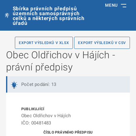
MENU
Sbírka právních předpisů
územních samosprávných
celků a některých správních
úřadů
EXPORT VÝSLEDKŮ V XLSX
EXPORT VÝSLEDKŮ V CSV
Obec Oldřichov v Hájích -
právní předpisy
Počet podání: 13
Obec Oldřichov v Hájích
IČO: 00481483