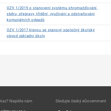
OZV 1/2019 o stanovení systému shromažďování,
á
sběru, přepravy, třídění, využívání a odstraňování
komunálních odpadů
á
OZV 1/2017 kterou se stanový společný školský
obvod základní školy
otaz? Napište nám
Sledujte český eGovernment