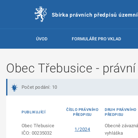
Sbírka právních předpisů územn
ÚVOD
FORMULÁŘE PRO VKLAD
Obec Třebusice - právní
Počet podání: 10
ČÍSLO PRÁVNÍHO
DRUH PRÁVNÍHO
PUBLIKUJÍCÍ
PŘEDPISU
PŘEDPISU
Obec Třebusice
Obecně závazn
1/2024
IČO: 00235032
vyhláška