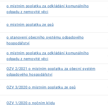
á
o místním poplatku za odkládání komunálního
odpadu z nemovité věci
á
o místním poplatku ze psů
á
o stanovení obecního systému odpadového
hospodářství
á
o místním poplatku za odkládání komunálního
odpadu z nemovité věci
á
OZV 2/2021 o místním poplatku za obecní systém
odpadového hospodářství
á
OZV 3/2020 o místním poplatku ze psů
á
OZV 1/2020 o nočním klidu