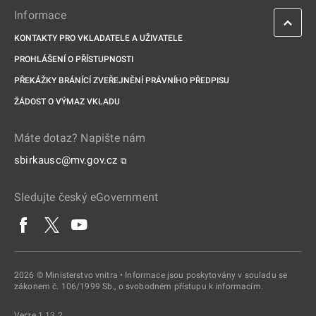
Informace
KONTAKTY PRO VKLADATELE A UŽIVATELE
PROHLÁŠENÍ O PŘÍSTUPNOSTI
PŘEKÁŽKY BRÁNÍCÍ ZVEŘEJNĚNÍ PRÁVNÍHO PŘEDPISU
ŽÁDOST O VÝMAZ VKLADU
Máte dotaz? Napište nám
sbirkausc@mv.gov.cz
⧉
Sledujte český eGovernment
2026 © Ministerstvo vnitra • Informace jsou poskytovány v souladu se
zákonem č. 106/1999 Sb., o svobodném přístupu k informacím.
Verze 1.13.2