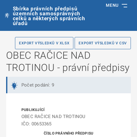
MENU
Sbírka právních předpisů
územních samosprávných
celků a některých správních
úřadů
EXPORT VÝSLEDKŮ V XLSX
EXPORT VÝSLEDKŮ V CSV
OBEC RAČICE NAD
TROTINOU - právní předpisy
Počet podání: 9
OBEC RAČICE NAD TROTINOU
IČO: 00653365