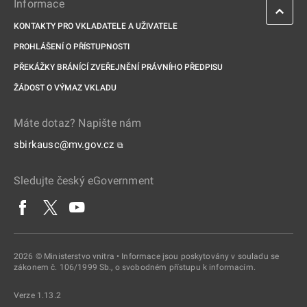
Informace
KONTAKTY PRO VKLADATELE A UŽIVATELE
PROHLÁŠENÍ O PŘÍSTUPNOSTI
PŘEKÁŽKY BRÁNÍCÍ ZVEŘEJNĚNÍ PRÁVNÍHO PŘEDPISU
ŽÁDOST O VÝMAZ VKLADU
Máte dotaz? Napište nám
sbirkausc@mv.gov.cz
⧉
Sledujte český eGovernment
2026 © Ministerstvo vnitra • Informace jsou poskytovány v souladu se
zákonem č. 106/1999 Sb., o svobodném přístupu k informacím.
Verze 1.13.2