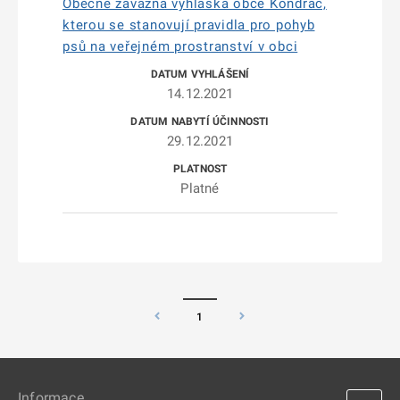
Obecně závazná vyhláška obce Kondrac,
kterou se stanovují pravidla pro pohyb
psů na veřejném prostranství v obci
14.12.2021
29.12.2021
Platné
1
Informace