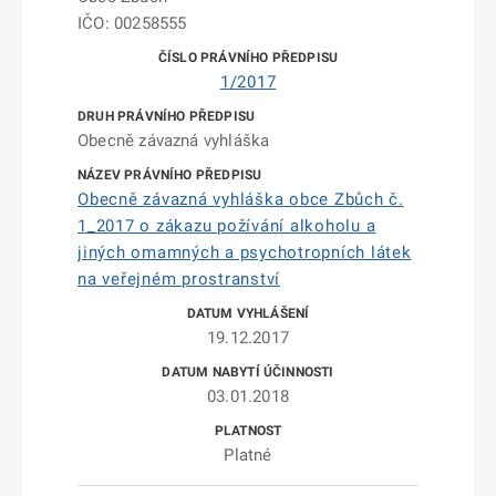
IČO: 00258555
1/2017
Obecně závazná vyhláška
Obecně závazná vyhláška obce Zbůch č.
1_2017 o zákazu požívání alkoholu a
jiných omamných a psychotropních látek
na veřejném prostranství
19.12.2017
03.01.2018
Platné