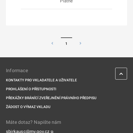
Platné
1
Informace
KONTAKTY PRO VKLADATELE A UŽIVATELE
PROHLÁŠENÍ O PŘÍSTUPNOSTI
PŘEKÁŽKY BRÁNÍCÍ ZVEŘEJNĚNÍ PRÁVNÍHO PŘEDPISU
ŽÁDOST O VÝMAZ VKLADU
Máte dotaz? Napište nám
sbirkausc@mv.gov.cz
⧉