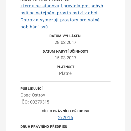
kterou se stanovují pravidla pro pohyb
psů na veřejném prostranství v obci
Ostrov a vymezují prostory pro volné
pobíhání psů
28.02.2017
15.03.2017
Platné
Obec Ostrov
IČO: 00279315
2/2016