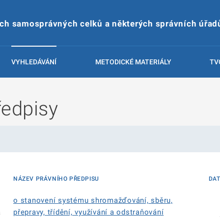
ích samosprávných celků a některých správních úřad
VYHLEDÁVÁNÍ
METODICKÉ MATERIÁLY
TV
ředpisy
NÁZEV PRÁVNÍHO PŘEDPISU
DA
o stanovení systému shromažďování, sběru,
á
přepravy, třídění, využívání a odstraňování