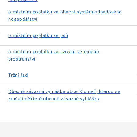
á
o místním poplatku za obecní systém odpadového
hospodářství
á
o místním poplatku ze psů
á
o místním poplatku za užívání veřejného
prostranství
Tržní řád
á
Obecně závazná vyhláška obce Krumvíř, kterou se
zrušují některé obecně závazné vyhlášky