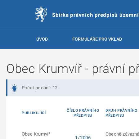
Sbírka právních předpisů územn
ÚVOD
FORMULÁŘE PRO VKLAD
Obec Krumvíř - právní p
Počet podání: 12
ČÍSLO PRÁVNÍHO
DRUH PRÁVNÍHO
PUBLIKUJÍCÍ
PŘEDPISU
PŘEDPISU
Obec Krumvíř
Obecně závazn
1/2006