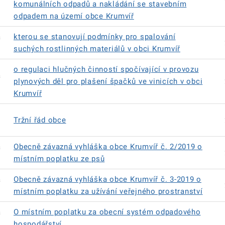
komunálních odpadů a nakládání se stavebním
odpadem na území obce Krumvíř
á
kterou se stanovují podmínky pro spalování
suchých rostlinných materiálů v obci Krumvíř
o regulaci hlučných činností spočívající v provozu
á
plynových děl pro plašení špačků ve vinicích v obci
Krumvíř
Tržní řád obce
á
Obecně závazná vyhláška obce Krumvíř č. 2/2019 o
místním poplatku ze psů
á
Obecně závazná vyhláška obce Krumvíř č. 3-2019 o
místním poplatku za užívání veřejného prostranství
á
O místním poplatku za obecní systém odpadového
hospodářství