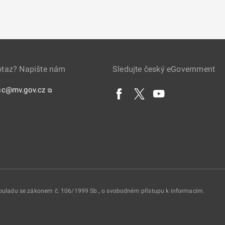
otaz? Napište nám
Sledujte český eGovernment
sc@mv.gov.cz
⧉
 souladu se zákonem č. 106/1999 Sb., o svobodném přístupu k informacím.