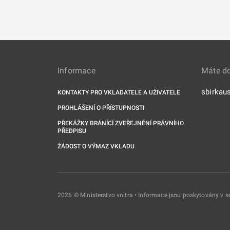
Informace
Máte d
sbirkau
KONTAKTY PRO VKLADATELE A UŽIVATELE
PROHLÁŠENÍ O PŘÍSTUPNOSTI
PŘEKÁŽKY BRÁNÍCÍ ZVEŘEJNĚNÍ PRÁVNÍHO
PŘEDPISU
ŽÁDOST O VÝMAZ VKLADU
2026 © Ministerstvo vnitra • Informace jsou poskytovány v