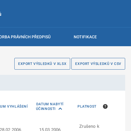
ů
ORBA PRÁVNÍCH PŘEDPISŮ
NOTIFIKACE
EXPORT VÝSLEDKŮ V XLSX
EXPORT VÝSLEDKŮ V CSV
DATUM NABYTÍ
TUM VYHLÁŠENÍ
PLATNOST
ÚČINNOSTI
Zrušeno k
28.02.2006
15.03.2006