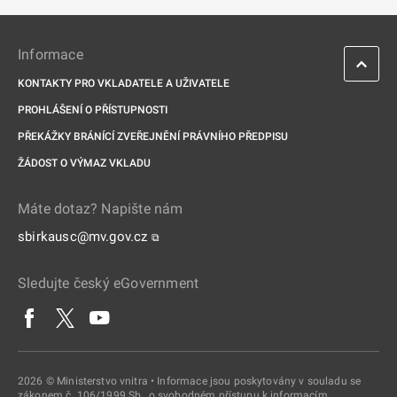
Informace
KONTAKTY PRO VKLADATELE A UŽIVATELE
PROHLÁŠENÍ O PŘÍSTUPNOSTI
PŘEKÁŽKY BRÁNÍCÍ ZVEŘEJNĚNÍ PRÁVNÍHO PŘEDPISU
ŽÁDOST O VÝMAZ VKLADU
Máte dotaz? Napište nám
sbirkausc@mv.gov.cz
⧉
Sledujte český eGovernment
2026 © Ministerstvo vnitra • Informace jsou poskytovány v souladu se
zákonem č. 106/1999 Sb., o svobodném přístupu k informacím.