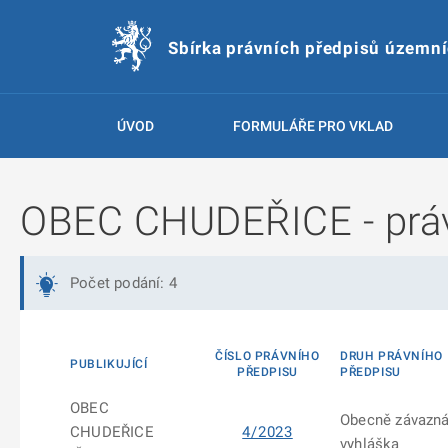
Sbírka právních předpisů územn
ÚVOD
FORMULÁŘE PRO VKLAD
OBEC CHUDEŘICE - práv
Počet podání: 4
ČÍSLO PRÁVNÍHO
DRUH PRÁVNÍHO
PUBLIKUJÍCÍ
PŘEDPISU
PŘEDPISU
OBEC
Obecně závazn
CHUDEŘICE
4/2023
vyhláška