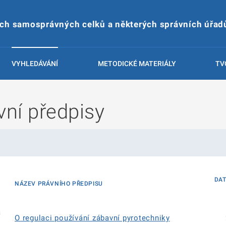
ích samosprávných celků a některých správních úřad
VYHLEDÁVÁNÍ
METODICKÉ MATERIÁLY
TV
ní předpisy
DA
NÁZEV PRÁVNÍHO PŘEDPISU
á
O regulaci používání zábavní pyrotechniky