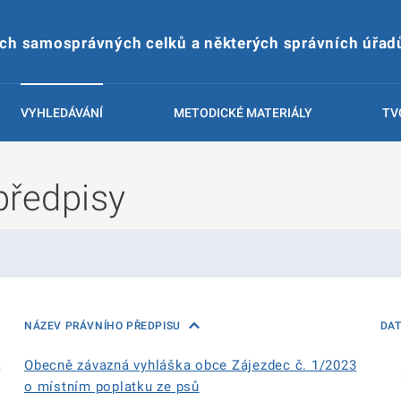
ích samosprávných celků a některých správních úřad
VYHLEDÁVÁNÍ
METODICKÉ MATERIÁLY
TV
předpisy
NÁZEV PRÁVNÍHO PŘEDPISU
DA
á
Obecně závazná vyhláška obce Zájezdec č. 1/2023
o místním poplatku ze psů