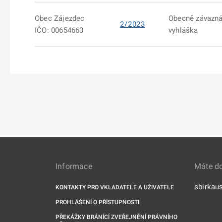
Obec Zájezdec
Obecně závazn
2/2023
IČO: 00654663
vyhláška
Informace
Máte d
sbirkau
KONTAKTY PRO VKLADATELE A UŽIVATELE
PROHLÁŠENÍ O PŘÍSTUPNOSTI
PŘEKÁŽKY BRÁNÍCÍ ZVEŘEJNĚNÍ PRÁVNÍHO