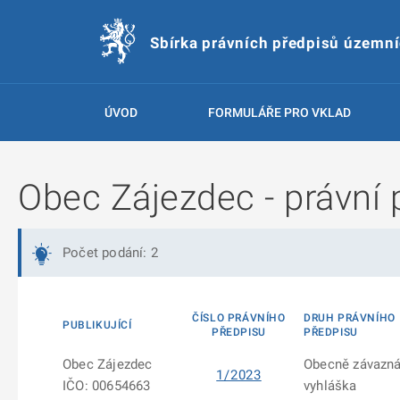
Sbírka právních předpisů územn
ÚVOD
FORMULÁŘE PRO VKLAD
Obec Zájezdec - právní 
Počet podání: 2
ČÍSLO PRÁVNÍHO
DRUH PRÁVNÍHO
PUBLIKUJÍCÍ
PŘEDPISU
PŘEDPISU
Obec Zájezdec
Obecně závazn
1/2023
IČO: 00654663
vyhláška