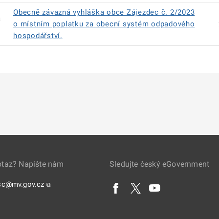
Obecně závazná vyhláška obce Zájezdec č. 2/2023
á
o místním poplatku za obecní systém odpadového
hospodářství.
otaz? Napište nám
Sledujte český eGovernment
sc@mv.gov.cz
⧉