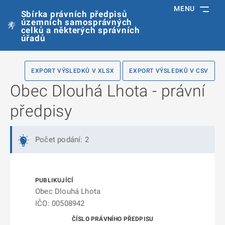
MENU
Sbírka právních předpisů
územních samosprávných
celků a některých správních
úřadů
EXPORT VÝSLEDKŮ V XLSX
EXPORT VÝSLEDKŮ V CSV
Obec Dlouhá Lhota - právní
předpisy
Počet podání: 2
Obec Dlouhá Lhota
IČO: 00508942