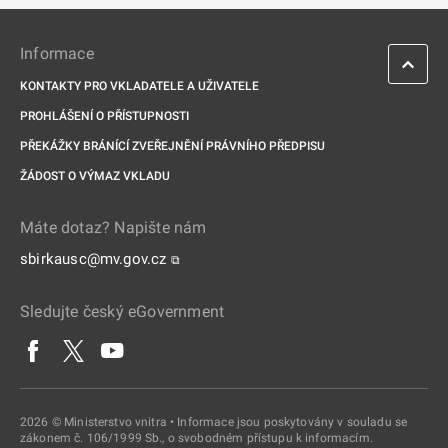
Informace
KONTAKTY PRO VKLADATELE A UŽIVATELE
PROHLÁŠENÍ O PŘÍSTUPNOSTI
PŘEKÁŽKY BRÁNÍCÍ ZVEŘEJNĚNÍ PRÁVNÍHO PŘEDPISU
ŽÁDOST O VÝMAZ VKLADU
Máte dotaz? Napište nám
sbirkausc@mv.gov.cz
⧉
Sledujte český eGovernment
2026 © Ministerstvo vnitra • Informace jsou poskytovány v souladu se
zákonem č. 106/1999 Sb., o svobodném přístupu k informacím.