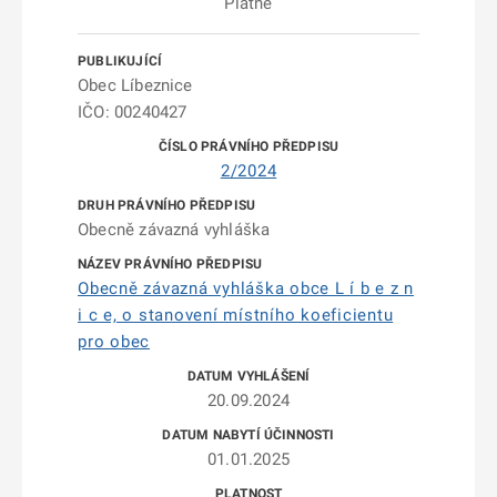
Platné
Obec Líbeznice
IČO: 00240427
2/2024
Obecně závazná vyhláška
Obecně závazná vyhláška obce L í b e z n
i c e, o stanovení místního koeficientu
pro obec
20.09.2024
01.01.2025