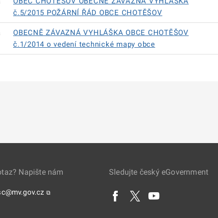
á
OBEC CHOTĚŠOV OBECNĚ ZÁVAZNÁ VYHLÁŠKA
č.5/2015 POŽÁRNÍ ŘÁD OBCE CHOTĚŠOV
á
OBECNĚ ZÁVAZNÁ VYHLÁŠKA OBCE CHOTĚŠOV
č.1/2014 o vedení technické mapy obce
otaz? Napište nám
Sledujte český eGovernment
sc@mv.gov.cz
⧉