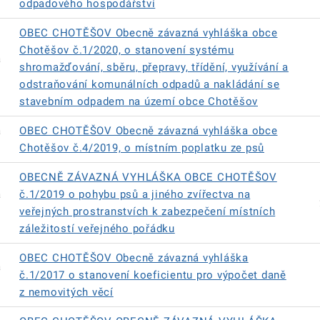
odpadového hospodářství
OBEC CHOTĚŠOV Obecně závazná vyhláška obce
Chotěšov č.1/2020, o stanovení systému
á
shromažďování, sběru, přepravy, třídění, využívání a
odstraňování komunálních odpadů a nakládání se
stavebním odpadem na území obce Chotěšov
á
OBEC CHOTĚŠOV Obecně závazná vyhláška obce
Chotěšov č.4/2019, o místním poplatku ze psů
OBECNĚ ZÁVAZNÁ VYHLÁŠKA OBCE CHOTĚŠOV
á
č.1/2019 o pohybu psů a jiného zvířectva na
veřejných prostranstvích k zabezpečení místních
záležitostí veřejného pořádku
OBEC CHOTĚŠOV Obecně závazná vyhláška
á
č.1/2017 o stanovení koeficientu pro výpočet daně
z nemovitých věcí