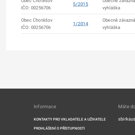
Obec Chotěšov
Obecně závazn
5/2015
IČO: 00256706
vyhláška
Obec Chotěšov
Obecně závazn
1/2014
IČO: 00256706
vyhláška
Informace
Máte d
sbirkau
KONTAKTY PRO VKLADATELE A UŽIVATELE
PROHLÁŠENÍ O PŘÍSTUPNOSTI