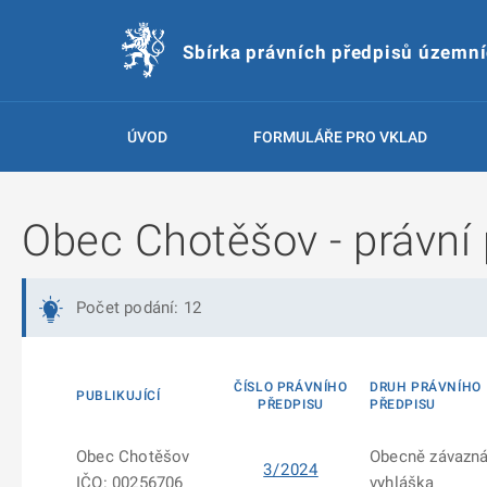
Sbírka právních předpisů územn
ÚVOD
FORMULÁŘE PRO VKLAD
Obec Chotěšov - právní 
Počet podání: 12
ČÍSLO PRÁVNÍHO
DRUH PRÁVNÍHO
PUBLIKUJÍCÍ
PŘEDPISU
PŘEDPISU
Obec Chotěšov
Obecně závazn
3/2024
IČO: 00256706
vyhláška