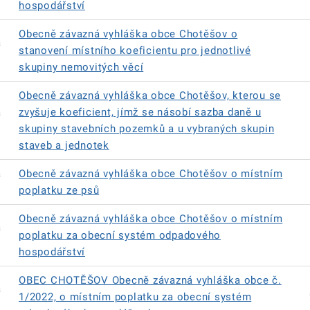
hospodářství
Obecně závazná vyhláška obce Chotěšov o
á
stanovení místního koeficientu pro jednotlivé
skupiny nemovitých věcí
Obecně závazná vyhláška obce Chotěšov, kterou se
á
zvyšuje koeficient, jímž se násobí sazba daně u
skupiny stavebních pozemků a u vybraných skupin
staveb a jednotek
á
Obecně závazná vyhláška obce Chotěšov o místním
poplatku ze psů
Obecně závazná vyhláška obce Chotěšov o místním
á
poplatku za obecní systém odpadového
hospodářství
OBEC CHOTĚŠOV Obecně závazná vyhláška obce č.
á
1/2022, o místním poplatku za obecní systém