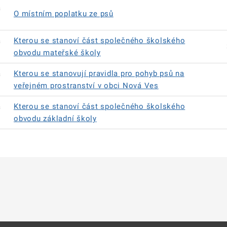
á
O místním poplatku ze psů
á
Kterou se stanoví část společného školského
obvodu mateřské školy
á
Kterou se stanovují pravidla pro pohyb psů na
veřejném prostranství v obci Nová Ves
á
Kterou se stanoví část společného školského
obvodu základní školy