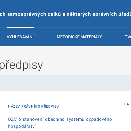
ích samosprávných celků a některých správních úřad
VYHLEDÁVÁNÍ
METODICKÉ MATERIÁLY
TV
předpisy
DA
NÁZEV PRÁVNÍHO PŘEDPISU
á
OZV o stanovení obecního systému odpadového
hospodářství