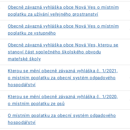
á
Obecně závazná vyhláška obce Nová Ves o místním
poplatku za užívání veřejného prostranství
á
Obecně závazná vyhláška obce Nová Ves o místním
poplatku ze vstupného
Obecně závazná vyhláška obce Nová Ves, kterou se
á
stanoví část společného školského obvodu
mateřské školy
Kterou se mění obecně závazná vyhláška č. 1/2021,
á
o místním poplatku za obecní systém odpadového
hospodářství
á
Kterou se mění obecně závazná vyhláška č. 1/2020,
o místním poplatku ze psů
á
O místním poplatku za obecní systém odpadového
hospodářství