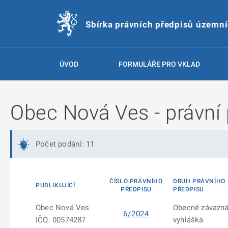
Sbírka právních předpisů územn
ÚVOD
FORMULÁŘE PRO VKLAD
Obec Nová Ves - právní 
Počet podání: 11
ČÍSLO PRÁVNÍHO
DRUH PRÁVNÍHO
PUBLIKUJÍCÍ
PŘEDPISU
PŘEDPISU
Obec Nová Ves
Obecně závazn
6/2024
IČO: 00574287
vyhláška