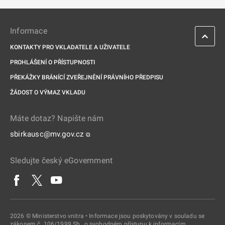
Informace
KONTAKTY PRO VKLADATELE A UŽIVATELE
PROHLÁŠENÍ O PŘÍSTUPNOSTI
PŘEKÁŽKY BRÁNÍCÍ ZVEŘEJNĚNÍ PRÁVNÍHO PŘEDPISU
ŽÁDOST O VÝMAZ VKLADU
Máte dotaz? Napište nám
sbirkausc@mv.gov.cz
⧉
Sledujte český eGovernment
2026 © Ministerstvo vnitra • Informace jsou poskytovány v souladu se
zákonem č. 106/1999 Sb., o svobodném přístupu k informacím.