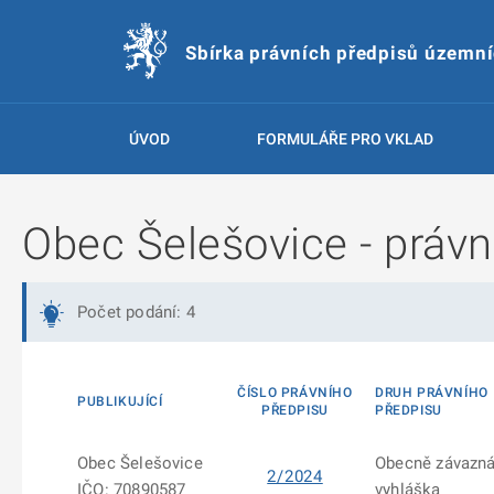
Sbírka právních předpisů územn
ÚVOD
FORMULÁŘE PRO VKLAD
Obec Šelešovice - právn
Počet podání: 4
ČÍSLO PRÁVNÍHO
DRUH PRÁVNÍHO
PUBLIKUJÍCÍ
PŘEDPISU
PŘEDPISU
Obec Šelešovice
Obecně závazn
2/2024
IČO: 70890587
vyhláška