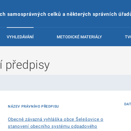
ích samosprávných celků a některých správních úřad
VYHLEDÁVÁNÍ
METODICKÉ MATERIÁLY
TV
í předpisy
DA
NÁZEV PRÁVNÍHO PŘEDPISU
Obecně závazná vyhláška obce Šelešovice o
á
stanovení obecního systému odpadového