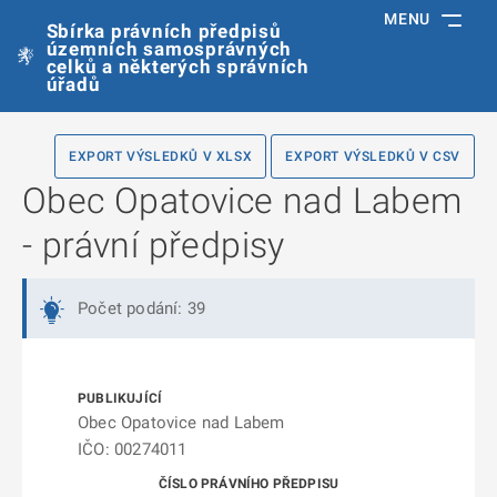
MENU
Sbírka právních předpisů
územních samosprávných
celků a některých správních
úřadů
EXPORT VÝSLEDKŮ V XLSX
EXPORT VÝSLEDKŮ V CSV
Obec Opatovice nad Labem
- právní předpisy
Počet podání: 39
Obec Opatovice nad Labem
IČO: 00274011