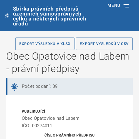
MENU
Sbírka právních předpisů
územních samosprávných
celků a některých správních
úřadů
EXPORT VÝSLEDKŮ V XLSX
EXPORT VÝSLEDKŮ V CSV
Obec Opatovice nad Labem
- právní předpisy
Počet podání: 39
Obec Opatovice nad Labem
IČO: 00274011