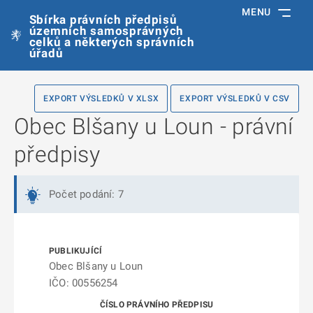
MENU
Sbírka právních předpisů
územních samosprávných
celků a některých správních
úřadů
EXPORT VÝSLEDKŮ V XLSX
EXPORT VÝSLEDKŮ V CSV
Obec Blšany u Loun - právní
předpisy
Počet podání: 7
Obec Blšany u Loun
IČO: 00556254