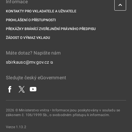
Informace
KONTAKTY PRO VKLADATELE A UŽIVATELE
PROHLÁŠENÍ O PŘÍSTUPNOSTI
PŘEKÁŽKY BRÁNÍCÍ ZVEŘEJNĚNÍ PRÁVNÍHO PŘEDPISU
ŽÁDOST O VÝMAZ VKLADU
Máte dotaz? Napište nám
sbirkausc@mv.gov.cz
⧉
Sledujte český eGovernment
2026 © Ministerstvo vnitra • Informace jsou poskytovány v souladu se
zákonem č. 106/1999 Sb., o svobodném přístupu k informacím.
Verze 1.13.2