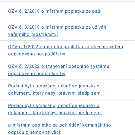
á
OZV č. 2/2019 o místním poplatku ze psů
á
OZV č. 3/2019 o místním poplatku za užívání
veřejného prostranství
á
OZV č.1/2022 o místním poplatku za obecní systém
odpadového hospodářství
á
OZV č. 2/2022 o stanovení obecního systému
odpadového hospodářství
Podání bylo smazáno, neboť se jednalo o
dokument, který nebyl právním předpisem.
Podání bylo smazáno, neboť se jednalo o
dokument, který nebyl právním předpisem.
á
o místním poplatku za odkládání komunálního
odpadu z nemovité věci