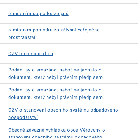
á
o místním poplatku ze psů
á
o místním poplatku za užívání veřejného
prostranství
á
OZV o nočním klidu
Podání bylo smazáno, neboť se jednalo o
dokument, který nebyl právním předpisem.
Podání bylo smazáno, neboť se jednalo o
dokument, který nebyl právním předpisem.
á
OZV o stanovení obecního systému odpadového
hospodářství
Obecně závazná vyhláška obce Věrovany o
á
stanovení obecního systému odpadového