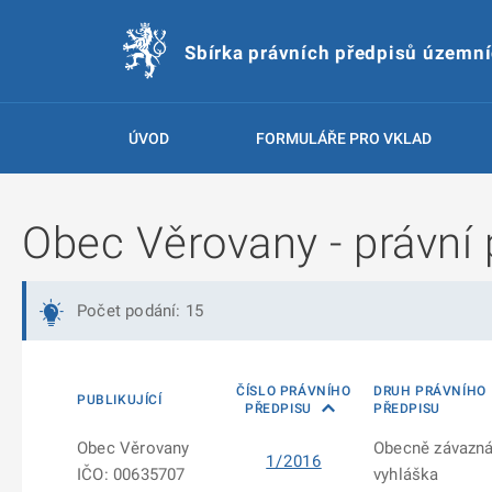
Sbírka právních předpisů územn
ÚVOD
FORMULÁŘE PRO VKLAD
Obec Věrovany - právní 
Počet podání: 15
ČÍSLO PRÁVNÍHO
DRUH PRÁVNÍHO
PUBLIKUJÍCÍ
PŘEDPISU
PŘEDPISU
Obec Věrovany
Obecně závazn
1/2016
IČO: 00635707
vyhláška