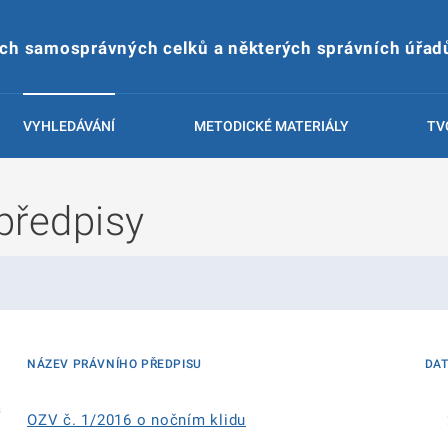
ích samosprávných celků a některých správních úřad
VYHLEDÁVÁNÍ
METODICKÉ MATERIÁLY
TV
předpisy
NÁZEV PRÁVNÍHO PŘEDPISU
DA
á
OZV č. 1/2016 o nočním klidu