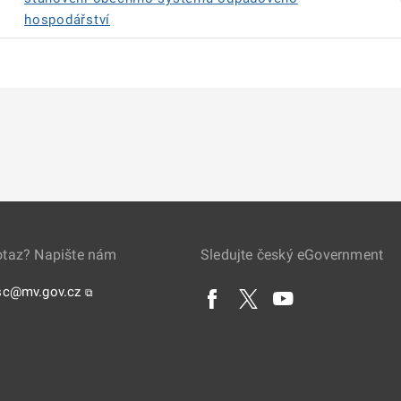
hospodářství
otaz? Napište nám
Sledujte český eGovernment
sc@mv.gov.cz
⧉