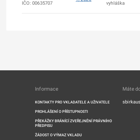
IČO: 00635707
vyhláška
Informace
Máte d
sbirkau
KONTAKTY PRO VKLADATELE A UŽIVATELE
PROHLÁŠENÍ O PŘÍSTUPNOSTI
PŘEKÁŽKY BRÁNÍCÍ ZVEŘEJNĚNÍ PRÁVNÍHO
PŘEDPISU
ŽÁDOST O VÝMAZ VKLADU