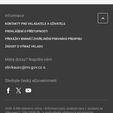
Informace
KONTAKTY PRO VKLADATELE A UŽIVATELE
PROHLÁŠENÍ O PŘÍSTUPNOSTI
PŘEKÁŽKY BRÁNÍCÍ ZVEŘEJNĚNÍ PRÁVNÍHO PŘEDPISU
ŽÁDOST O VÝMAZ VKLADU
Máte dotaz? Napište nám
sbirkausc@mv.gov.cz
⧉
Sledujte český eGovernment
2026 © Ministerstvo vnitra • Informace jsou poskytovány v souladu se
zákonem č. 106/1999 Sb., o svobodném přístupu k informacím.