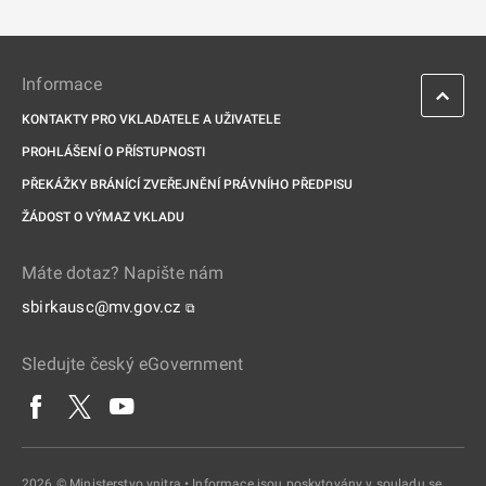
Informace
KONTAKTY PRO VKLADATELE A UŽIVATELE
PROHLÁŠENÍ O PŘÍSTUPNOSTI
PŘEKÁŽKY BRÁNÍCÍ ZVEŘEJNĚNÍ PRÁVNÍHO PŘEDPISU
ŽÁDOST O VÝMAZ VKLADU
Máte dotaz? Napište nám
sbirkausc@mv.gov.cz
⧉
Sledujte český eGovernment
2026 © Ministerstvo vnitra • Informace jsou poskytovány v souladu se