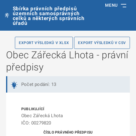
MENU
Sbírka právních předpisů
územních samosprávných
celků a některých správních
úřadů
EXPORT VÝSLEDKŮ V XLSX
EXPORT VÝSLEDKŮ V CSV
Obec Zářecká Lhota - právní
předpisy
Počet podání: 13
Obec Zářecká Lhota
IČO: 00279820