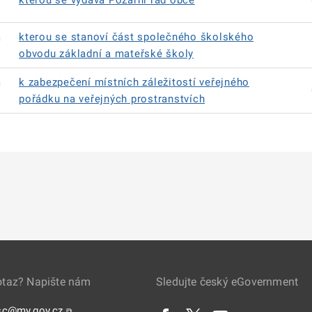
kterou se vydává Požární řád obce
á
kterou se stanoví část společného školského
obvodu základní a mateřské školy
á
k zabezpečení místních záležitostí veřejného
pořádku na veřejných prostranstvích
otaz? Napište nám
Sledujte český eGovernment
sc@mv.gov.cz
⧉