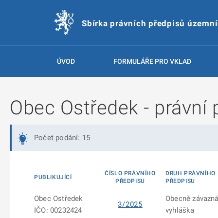
Sbírka právních předpisů územn
ÚVOD
FORMULÁŘE PRO VKLAD
Obec Ostředek - právní 
Počet podání: 15
ČÍSLO PRÁVNÍHO
DRUH PRÁVNÍHO
PUBLIKUJÍCÍ
PŘEDPISU
PŘEDPISU
Obec Ostředek
Obecně závazn
3/2025
IČO: 00232424
vyhláška