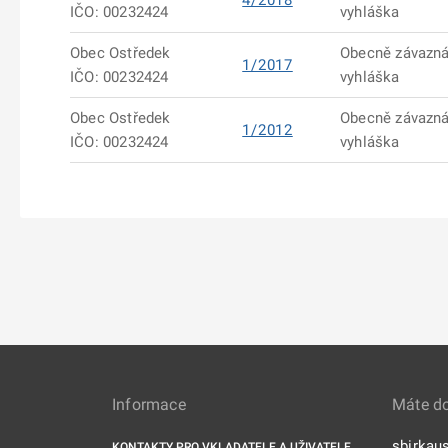
4/2018
IČO: 00232424
vyhláška
Obec Ostředek
Obecně závazn
1/2017
IČO: 00232424
vyhláška
Obec Ostředek
Obecně závazn
1/2012
IČO: 00232424
vyhláška
Informace
Máte d
sbirkau
KONTAKTY PRO VKLADATELE A UŽIVATELE