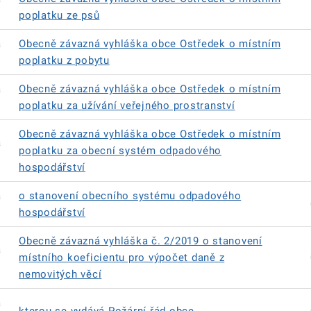
poplatku ze psů
á
Obecně závazná vyhláška obce Ostředek o místním
poplatku z pobytu
á
Obecně závazná vyhláška obce Ostředek o místním
poplatku za užívání veřejného prostranství
Obecně závazná vyhláška obce Ostředek o místním
á
poplatku za obecní systém odpadového
hospodářství
á
o stanovení obecního systému odpadového
hospodářství
Obecně závazná vyhláška č. 2/2019 o stanovení
á
místního koeficientu pro výpočet daně z
nemovitých věcí
á