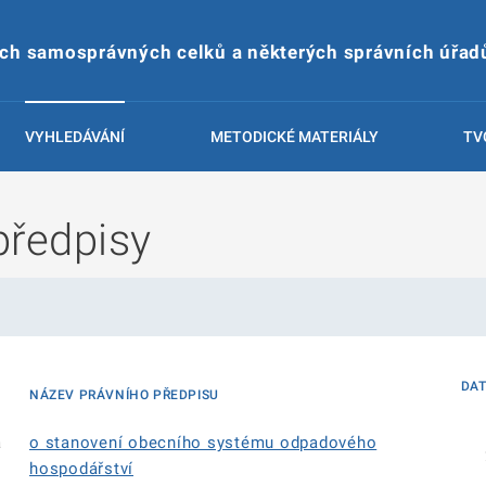
ích samosprávných celků a některých správních úřad
VYHLEDÁVÁNÍ
METODICKÉ MATERIÁLY
TV
předpisy
DA
NÁZEV PRÁVNÍHO PŘEDPISU
á
o stanovení obecního systému odpadového
hospodářství