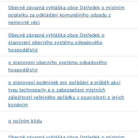
Obecně závazná vyhláška obce Ostředek o místním
á
poplatku za odkládání komunálního odpadu z
nemovité věci
Obecně závazná vyhláška obce Ostředek o
á
stanovení obecního systému odpadového
hospodářství
á
o stanovení obecního systému odpadového
hospodářství
o stanovení podmínek pro pořádání a průběh akcí
á
typu technoparty a o zabezpečení místních
záležitostí veřejného pořádku v souvislosti s jejich
konáním
á
o nočním klidu
á
Obecně závazná vyhláška obce Ostředek o místním