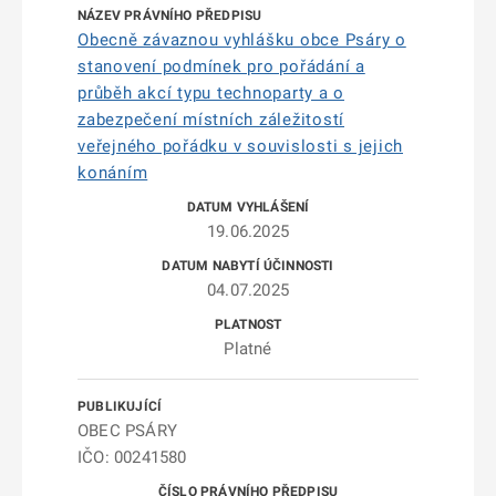
Obecně závaznou vyhlášku obce Psáry o
stanovení podmínek pro pořádání a
průběh akcí typu technoparty a o
zabezpečení místních záležitostí
veřejného pořádku v souvislosti s jejich
konáním
19.06.2025
04.07.2025
Platné
OBEC PSÁRY
IČO: 00241580