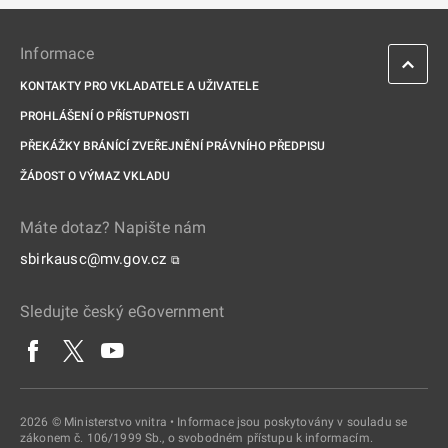
Informace
KONTAKTY PRO VKLADATELE A UŽIVATELE
PROHLÁŠENÍ O PŘÍSTUPNOSTI
PŘEKÁŽKY BRÁNÍCÍ ZVEŘEJNĚNÍ PRÁVNÍHO PŘEDPISU
ŽÁDOST O VÝMAZ VKLADU
Máte dotaz? Napište nám
sbirkausc@mv.gov.cz
⧉
Sledujte český eGovernment
2026 © Ministerstvo vnitra • Informace jsou poskytovány v souladu se
zákonem č. 106/1999 Sb., o svobodném přístupu k informacím.