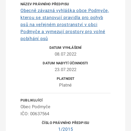
Obecně závazná vyhláška obce Podmyče,
kterou se stanovují pravidla pro pohyb
psů na veřejném prostranství v obci
Podmyče a vymezují prostory pro volné
pobíhání psů
08.07.2022
23.07.2022
Platné
Obec Podmyče
IČO: 00637564
1/2015