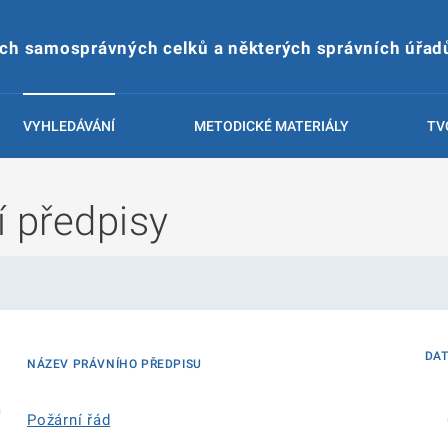
ích samosprávných celků a některých správních úřad
VYHLEDÁVÁNÍ
METODICKÉ MATERIÁLY
TV
í předpisy
DA
NÁZEV PRÁVNÍHO PŘEDPISU
á
Požární řád