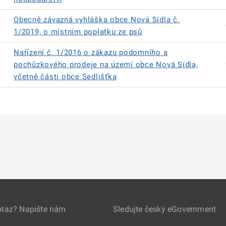
á
Obecně závazná vyhláška obce Nová Sídla č.
1/2019, o místním poplatku ze psů
Nařízení č. 1/2016 o zákazu podomního a
pochůzkového prodeje na území obce Nová Sídla,
včetně části obce Sedlišťka
otaz? Napište nám
Sledujte český eGovernment