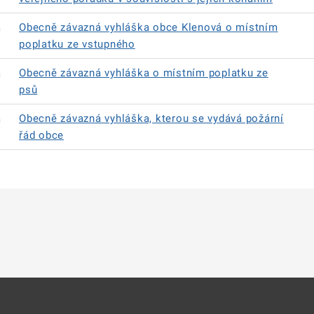
á
Obecně závazná vyhláška obce Klenová o místním
poplatku ze vstupného
á
Obecně závazná vyhláška o místním poplatku ze
psů
á
Obecně závazná vyhláška, kterou se vydává požární
řád obce