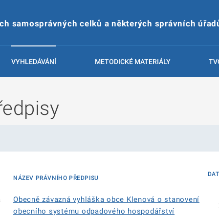
ích samosprávných celků a některých správních úřad
VYHLEDÁVÁNÍ
METODICKÉ MATERIÁLY
TV
ředpisy
DA
NÁZEV PRÁVNÍHO PŘEDPISU
á
Obecně závazná vyhláška obce Klenová o stanovení
obecního systému odpadového hospodářství