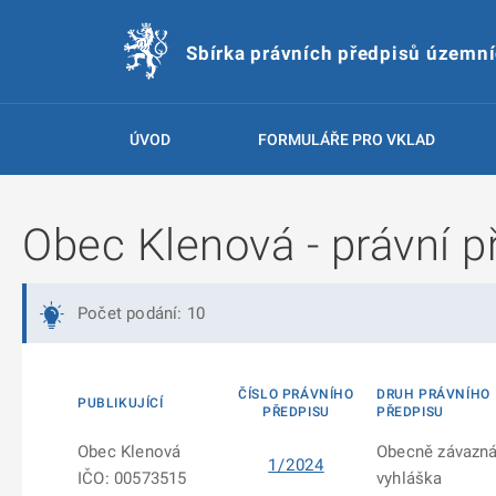
Sbírka právních předpisů územn
ÚVOD
FORMULÁŘE PRO VKLAD
Obec Klenová - právní p
Počet podání: 10
ČÍSLO PRÁVNÍHO
DRUH PRÁVNÍHO
PUBLIKUJÍCÍ
PŘEDPISU
PŘEDPISU
Obec Klenová
Obecně závazn
1/2024
IČO: 00573515
vyhláška