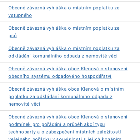
á
Obecně závazná vyhláška o místním poplatku ze
vstupného
á
Obecně závazná vyhláška o místním poplatku ze
psů
á
Obecně závazná vyhláška o místním poplatku za
odkládání komunálního odpadu z nemovité věci
á
Obecně závazná vyhláška obce Klenová o stanovení
obecního systému odpadového hospodářství
Obecně závazná vyhláška obce Klenová o místním
á
poplatku za odkládání komunálního odpadu z
nemovité věci
Obecně závazná vyhláška obce Klenová o stanovení
á
podmínek pro pořádání a průběh akcí typu
technoparty a o zabezpečení místních záležitostí
veřejného pořádku v souvislosti s jejich konáním