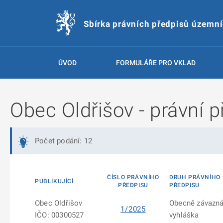
Sbírka právních předpisů územn
ÚVOD
FORMULÁŘE PRO VKLAD
Obec Oldřišov - právní p
Počet podání: 12
ČÍSLO PRÁVNÍHO
DRUH PRÁVNÍHO
PUBLIKUJÍCÍ
PŘEDPISU
PŘEDPISU
Obec Oldřišov
Obecně závazn
1/2025
IČO: 00300527
vyhláška