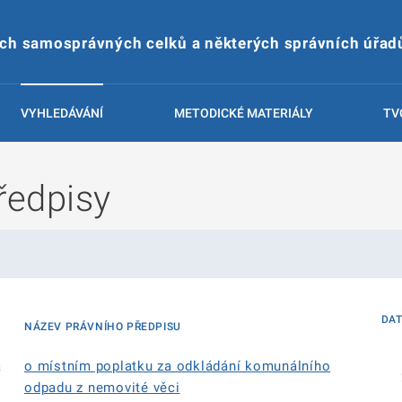
ích samosprávných celků a některých správních úřad
VYHLEDÁVÁNÍ
METODICKÉ MATERIÁLY
TV
ředpisy
DA
NÁZEV PRÁVNÍHO PŘEDPISU
á
o místním poplatku za odkládání komunálního
odpadu z nemovité věci