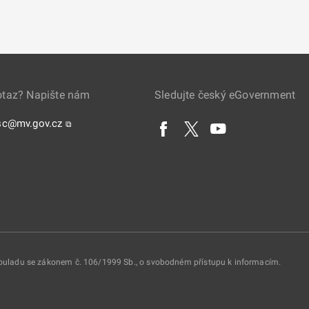
otaz? Napište nám
Sledujte český eGovernment
sc@mv.gov.cz
⧉
 souladu se zákonem č. 106/1999 Sb., o svobodném přístupu k informacím.