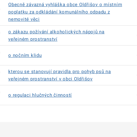
Obecně závazná vyhláška obce Oldřišov o místním
á
poplatku za odkládání komunálního odpadu z
nemovité věci
á
o zákazu požívání alkoholických nápojů na
veřejném prostranství
á
o nočním klidu
á
kterou se stanovují pravidla pro pohyb psů na
veřejném prostranství v obci Oldřišov
á
o regulaci hlučných činností