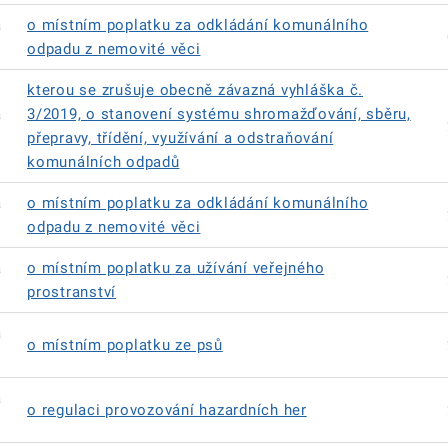
á
o místním poplatku za odkládání komunálního
odpadu z nemovité věci
kterou se zrušuje obecně závazná vyhláška č.
á
3/2019, o stanovení systému shromažďování, sběru,
přepravy, třídění, využívání a odstraňování
komunálních odpadů
á
o místním poplatku za odkládání komunálního
odpadu z nemovité věci
á
o místním poplatku za užívání veřejného
prostranství
á
o místním poplatku ze psů
á
o regulaci provozování hazardních her