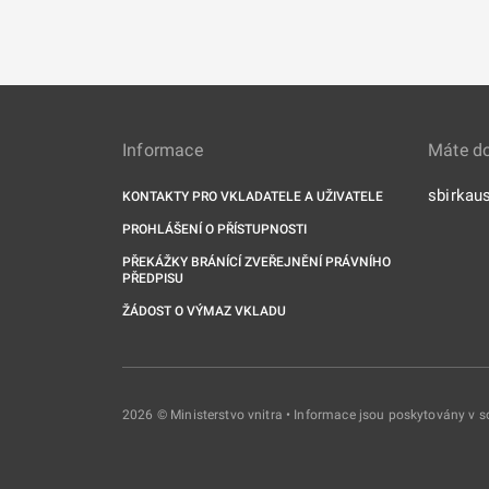
Informace
Máte d
sbirkau
KONTAKTY PRO VKLADATELE A UŽIVATELE
PROHLÁŠENÍ O PŘÍSTUPNOSTI
PŘEKÁŽKY BRÁNÍCÍ ZVEŘEJNĚNÍ PRÁVNÍHO
PŘEDPISU
ŽÁDOST O VÝMAZ VKLADU
2026 © Ministerstvo vnitra • Informace jsou poskytovány v