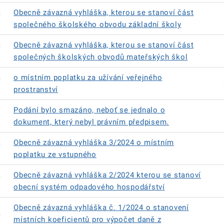
á
Obecně závazná vyhláška, kterou se stanoví část
společného školského obvodu základní školy
á
Obecně závazná vyhláška, kterou se stanoví část
společných školských obvodů mateřských škol
á
o místním poplatku za užívání veřejného
prostranství
Podání bylo smazáno, neboť se jednalo o
dokument, který nebyl právním předpisem.
á
Obecně závazná vyhláška 3/2024 o místním
poplatku ze vstupného
á
Obecně závazná vyhláška 2/2024 kterou se stanoví
obecní systém odpadového hospodářství
Obecně závazná vyhláška č. 1/2024 o stanovení
á
místních koeficientů pro výpočet daně z