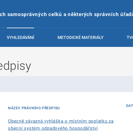
ích samosprávných celků a některých správních úřad
VYHLEDÁVÁNÍ
METODICKÉ MATERIÁLY
TV
edpisy
DA
NÁZEV PRÁVNÍHO PŘEDPISU
á
Obecně závazná vyhláška o místním poplatku za
obecní systém odpadového hospodářství