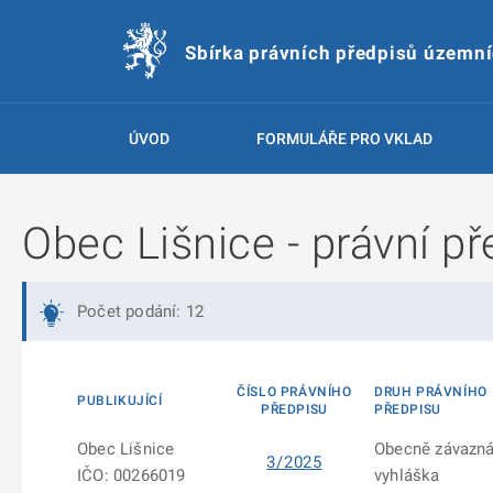
Sbírka právních předpisů územn
ÚVOD
FORMULÁŘE PRO VKLAD
Obec Lišnice - právní př
Počet podání: 12
ČÍSLO PRÁVNÍHO
DRUH PRÁVNÍHO
PUBLIKUJÍCÍ
PŘEDPISU
PŘEDPISU
Obec Lišnice
Obecně závazn
3/2025
IČO: 00266019
vyhláška