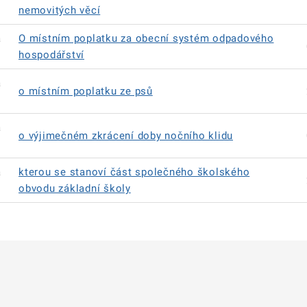
nemovitých věcí
á
O místním poplatku za obecní systém odpadového
hospodářství
á
o místním poplatku ze psů
á
o výjimečném zkrácení doby nočního klidu
á
kterou se stanoví část společného školského
obvodu základní školy