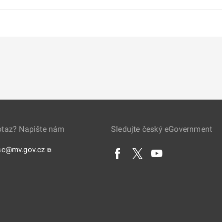
otaz? Napište nám
Sledujte český eGovernment
sc@mv.gov.cz
⧉