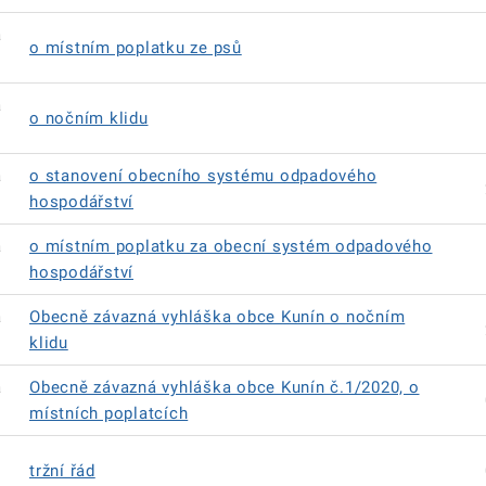
á
o místním poplatku ze psů
á
o nočním klidu
á
o stanovení obecního systému odpadového
hospodářství
á
o místním poplatku za obecní systém odpadového
hospodářství
á
Obecně závazná vyhláška obce Kunín o nočním
klidu
á
Obecně závazná vyhláška obce Kunín č.1/2020, o
místních poplatcích
tržní řád