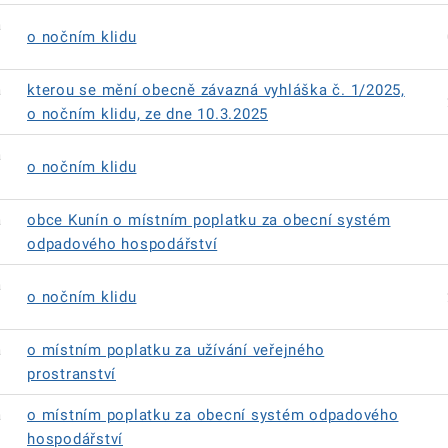
á
o nočním klidu
á
kterou se mění obecně závazná vyhláška č. 1/2025,
o nočním klidu, ze dne 10.3.2025
á
o nočním klidu
á
obce Kunín o místním poplatku za obecní systém
odpadového hospodářství
á
o nočním klidu
á
o místním poplatku za užívání veřejného
prostranství
á
o místním poplatku za obecní systém odpadového
hospodářství