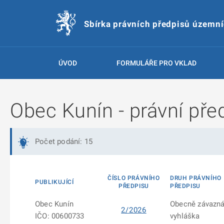
Sbírka právních předpisů územn
ÚVOD
FORMULÁŘE PRO VKLAD
Obec Kunín - právní pře
Počet podání: 15
ČÍSLO PRÁVNÍHO
DRUH PRÁVNÍHO
PUBLIKUJÍCÍ
PŘEDPISU
PŘEDPISU
Obec Kunín
Obecně závazn
2/2026
IČO: 00600733
vyhláška