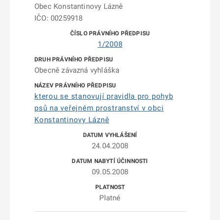
Obec Konstantinovy Lázně
IČO: 00259918
1/2008
Obecně závazná vyhláška
kterou se stanovují pravidla pro pohyb
psů na veřejném prostranství v obci
Konstantinovy Lázně
24.04.2008
09.05.2008
Platné