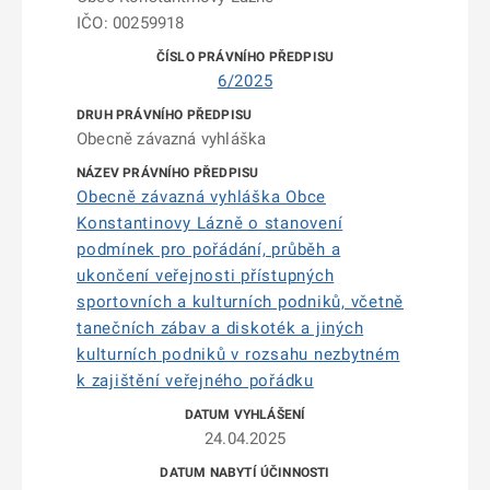
IČO: 00259918
6/2025
Obecně závazná vyhláška
Obecně závazná vyhláška Obce
Konstantinovy Lázně o stanovení
podmínek pro pořádání, průběh a
ukončení veřejnosti přístupných
sportovních a kulturních podniků, včetně
tanečních zábav a diskoték a jiných
kulturních podniků v rozsahu nezbytném
k zajištění veřejného pořádku
24.04.2025