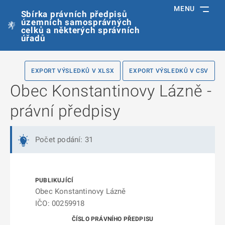
MENU
Sbírka právních předpisů
územních samosprávných
celků a některých správních
úřadů
EXPORT VÝSLEDKŮ V XLSX
EXPORT VÝSLEDKŮ V CSV
Obec Konstantinovy Lázně -
právní předpisy
Počet podání: 31
Obec Konstantinovy Lázně
IČO: 00259918