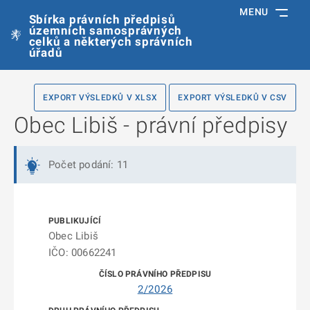
MENU
Sbírka právních předpisů
územních samosprávných
celků a některých správních
úřadů
EXPORT VÝSLEDKŮ V XLSX
EXPORT VÝSLEDKŮ V CSV
Obec Libiš - právní předpisy
Počet podání: 11
Obec Libiš
IČO: 00662241
2/2026