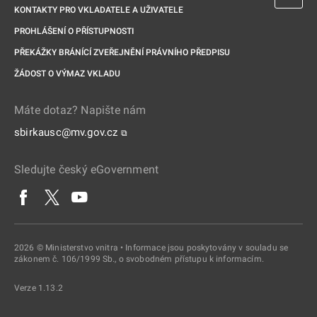
KONTAKTY PRO VKLADATELE A UŽIVATELE
PROHLÁŠENÍ O PŘÍSTUPNOSTI
PŘEKÁŽKY BRÁNÍCÍ ZVEŘEJNĚNÍ PRÁVNÍHO PŘEDPISU
ŽÁDOST O VÝMAZ VKLADU
Máte dotaz? Napište nám
sbirkausc@mv.gov.cz
⧉
Sledujte český eGovernment
2026 © Ministerstvo vnitra • Informace jsou poskytovány v souladu se
zákonem č. 106/1999 Sb., o svobodném přístupu k informacím.
Verze 1.13.2