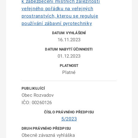
k zabezpečení místních záležitostí
veřejného pořádku na veřejných
prostranstvích, kterou se reguluje
používání zábavní pyrotechniky
16.11.2023
01.12.2023
Platné
Obec Rozvadov
IČO: 00260126
5/2023
Obecně závazná vyhláška